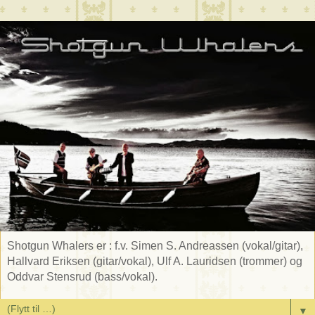
Shotgun Whalers er : f.v. Simen S. Andreassen (vokal/gitar),
Hallvard Eriksen (gitar/vokal), Ulf A. Lauridsen (trommer) og
Oddvar Stensrud (bass/vokal).
▼