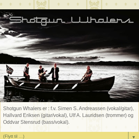
Shotgun Whalers er : f.v. Simen S. Andreassen (vokal/gitar),
Hallvard Eriksen (gitar/vokal), Ulf A. Lauridsen (trommer) og
Oddvar Stensrud (bass/vokal).
▼