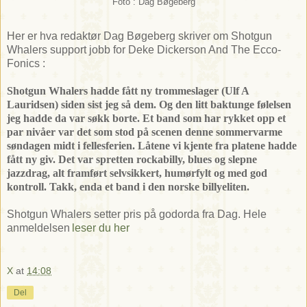
Foto : Dag Bøgeberg
Her er hva redaktør Dag Bøgeberg skriver om Shotgun
Whalers support jobb for Deke Dickerson And The Ecco-
Fonics :
Shotgun Whalers hadde fått ny trommeslager (Ulf A
Lauridsen) siden sist jeg så dem. Og den litt baktunge følelsen
jeg hadde da var søkk borte. Et band som har rykket opp et
par nivåer var det som stod på scenen denne sommervarme
søndagen midt i fellesferien. Låtene vi kjente fra platene hadde
fått ny giv. Det var spretten rockabilly, blues og slepne
jazzdrag, alt framført selvsikkert, humørfylt og med god
kontroll. Takk, enda et band i den norske billyeliten.
Shotgun Whalers setter pris på godorda fra Dag. Hele
anmeldelsen
leser du her
X
at
14:08
Del