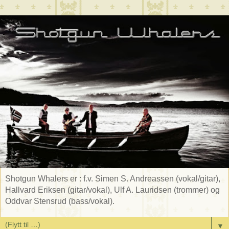
Shotgun Whalers er : f.v. Simen S. Andreassen (vokal/gitar),
Hallvard Eriksen (gitar/vokal), Ulf A. Lauridsen (trommer) og
Oddvar Stensrud (bass/vokal).
▼