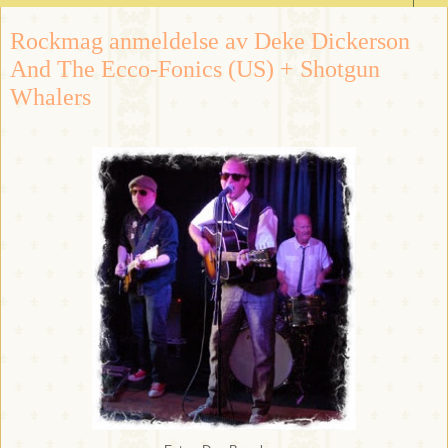
Rockmag anmeldelse av Deke Dickerson
And The Ecco-Fonics (US) + Shotgun
Whalers