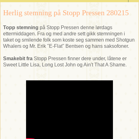
Herlig stemning på Stopp Pressen 280215
Topp stemning
på Stopp Pressen denne lørdags
ettermiddagen. Fra og med andre sett gikk stemningen i
taket og smilende folk som koste seg sammen med Shotgun
Whalers og Mr. Erik "E-Flat" Bentsen og hans saksofoner.
Smakebit fra
Stopp Pressen finner dere under, låtene er
Sweet Little Lisa, Long Lost John og Ain't That A Shame.