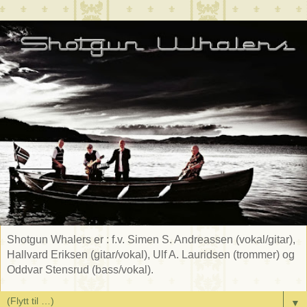
Shotgun Whalers er : f.v. Simen S. Andreassen (vokal/gitar),
Hallvard Eriksen (gitar/vokal), Ulf A. Lauridsen (trommer) og
Oddvar Stensrud (bass/vokal).
▼