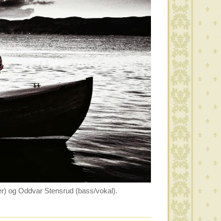
mer) og Oddvar Stensrud (bass/vokal).