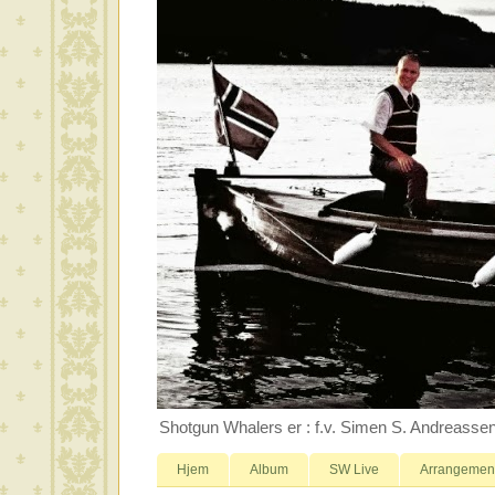
Shotgun Whalers er : f.v. Simen S. Andreassen 
Hjem
Album
SW Live
Arrangemen