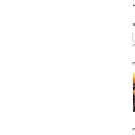
T
P
I
I