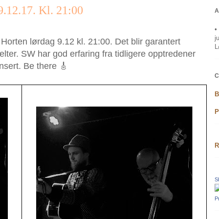
9.12.17. Kl. 21:00
A
•
j
 Horten lørdag 9.12 kl. 21:00. Det blir garantert
L
 helter. SW har god erfaring fra tidligere opptredener
nsert. Be there 🎸
C
B
P
R
S
P