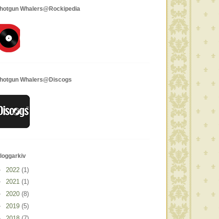
hotgun Whalers@Rockipedia
hotgun Whalers@Discogs
loggarkiv
►
2022
(1)
►
2021
(1)
►
2020
(8)
►
2019
(5)
►
2018
(7)