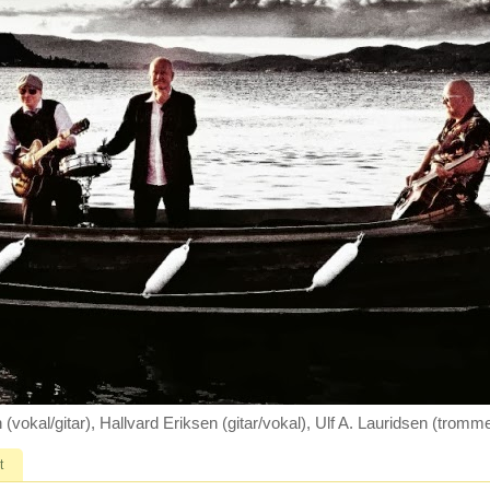
(vokal/gitar), Hallvard Eriksen (gitar/vokal), Ulf A. Lauridsen (trom
t