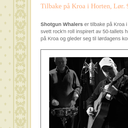
Tilbake på Kroa i Horten, Lør. 
Shotgun Whalers
er tilbake på Kroa i
svett rock'n roll inspirert av 50-tallets
på Kroa og gleder seg til lørdagens ko