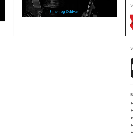
S
S
B