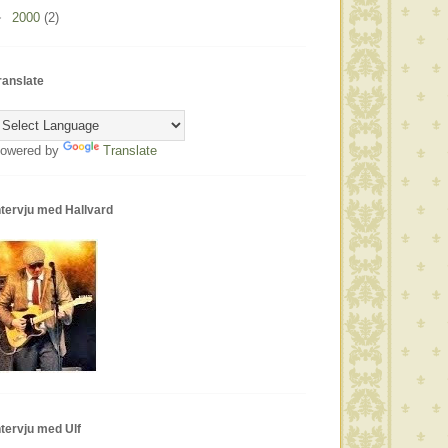
►
2000
(2)
ranslate
owered by
Translate
ntervju med Hallvard
ntervju med Ulf